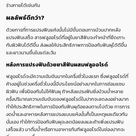
ร่างกายได้เช่นกัน
ผลลัพธ์ดีกว่า?
ด้วยการที่การแปรงฟันแห้งนั้นไม่มีขั้นตอนการบ้วนปากหลัง
แปรงฟันเสร็จ สารฟลูออไรด์ที่อยู่ในยาสีฟันจะทำหน้าที่ยึดเกาะ
กับผิวฟันได้ดีขึ้น ส่งผลให้ประสิทธิภาพการป้องกันฟันผุได้ดีขึ้น
และยาวนานขึ้นในแต่ละวัน
หลังการแปรงฟันด้วยยาสีฟันผสมฟลูออไรด์
ฟลูออไรด์จะมีความเข้มข้นมากในครึ่งชั่วโมงแรก ซึ่งฟลูออไรด์ที่
ค้างอยู่ในช่วงครึ่งชั่วโมงนี้มีประโยชน์อย่างมากในการซ่อมแซม
ผิวฟัน เพื่อป้องกันไม่ให้ฟันผุ ถ้าหลังแปรงฟันยิ่งบ้วนน้ำหลาย
ครั้งปริมาณความเข้มข้นของฟลูออไรด์ในปากจะลดลงอย่างมาก
ทำให้ประสิทธิภาพในการป้องกันฟันผุด้อยลงตามไปด้วย การการ
งดน้ำและอาหารหลังการแปรงแบบแห้งนั้นก็เป็นเหตุผลเดียวกัน
นั่นเอง ทำให้การป้องกันฟันผุจะลดน้อยลงและถ้าเพิ่งแปรงฟัน
เสร็จแล้ว มาดื่มน้ำหรือทานอาหารทันทีฟลูออไรด์ในช่องปากจะ