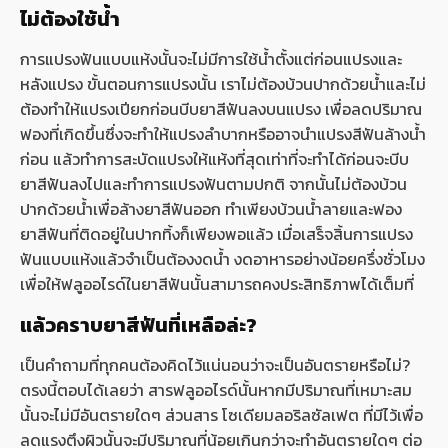
ไม่ต้องใช้น้ำ
การแปรงฟันแบบแห้งนั้นจะไม่มีการใช้น้ำตั้งแต่ก่อนแปรงและ
หลังแปรง ขั้นตอนการแปรงนั้น เราไม่ต้องบ้วนปากด้วยน้ำและไม่
ต้องทำให้แปรงเปียกก่อนบีบยาสีฟันลงบนแปรง เพื่อลดปริมาณ
ฟองที่เกิดขึ้นซึ่งจะทำให้แปรงลำบากหรืออาจนำแปรงสีฟันล้างน้ำ
ก่อน แล้วทำการสะบัดแปรงให้แห้งที่สุดเท่าที่จะทำได้ก่อนจะบีบ
ยาสีฟันลงไปและทำการแปรงฟันตามปกติ จากนั้นไม่ต้องบ้วน
ปากด้วยน้ำเพื่อล้างยาสีฟันออก ทำเพียงบ้วนน้ำลายและฟอง
ยาสีฟันที่ติดอยู่ในปากทิ้งก็เพียงพอแล้ว เมื่อเสร็จสิ้นการแปรง
ฟันแบบแห้งแล้วจำเป็นต้องงดน้ำ งดอาหารอย่างน้อยครึ่งชั่วโมง
เพื่อให้ฟลูออไรด์ในยาสีฟันนั้นสามารถคงประสิทธิภาพได้เต็มที่
แล้วคราบยาสีฟันที่เหลือล่ะ?
เป็นคำถามที่ทุกคนต้องคิดไว้แน่นอนว่าจะเป็นอันตรายหรือไม่?
ตรงนี้ตอบได้เลยว่า สารฟลูออไรด์นั้นหากมีปริมาณที่เหมาะสม
นั้นจะไม่มีอันตรายใดๆ ส่วนสาร โซเดียมลอริลซัลเฟต ที่มีไว้เพื่อ
ลดแรงตึงผิวนั้นจะมีปริมาณที่น้อยเกินกว่าจะทำอันตรายใดๆ ต่อ