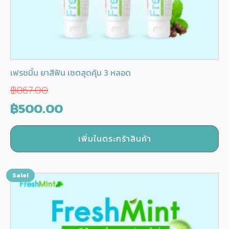
เฟรชมิ้น ยาสีฟัน เซตสุดคุ้ม 3 หลอด
฿
867.00
Original
Current
฿
500.00
price
price
เพิ่มในตระกร้าสินค้า
was:
is:
฿867.00.
฿500.00.
Sale!