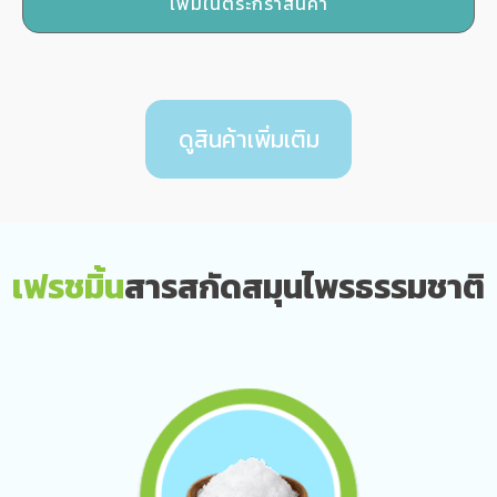
เพิ่มในตระกร้าสินค้า
was:
is:
฿1,734.00.
฿900.00.
ดูสินค้าเพิ่มเติม
เฟรชมิ้น
สารสกัดสมุนไพรธรรมชาติ