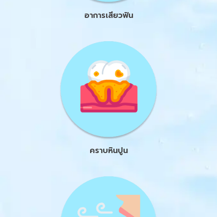
อาการเสียวฟัน
คราบหินปูน