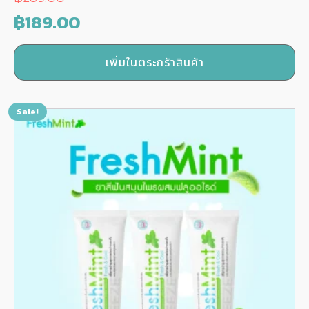
Original
Current
฿
189.00
price
price
เพิ่มในตระกร้าสินค้า
was:
is:
฿289.00.
฿189.00.
Sale!