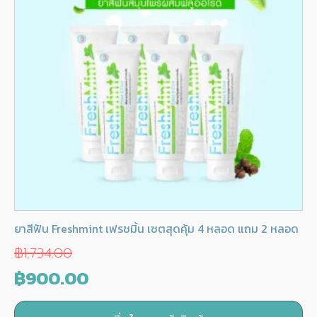
ยาสีฟัน Freshmint เฟรชมิ้น เซตสุดคุ้ม 4 หลอด แถม 2 หลอด
฿
1,734.00
Original
Current
฿
900.00
price
price