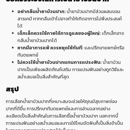
อย่ากลืนน้ำยาบ้วนปาก:
น้ำยาบ้วนปากมีส่วนผสมของ
สารเคมี หากกลืนเข้าไปอาจทำให้เกิดอาการไม่พึงประสงค์
ได้
เด็กเล็กควรใช้ภายใต้การดูแลของผู้ใหญ่:
เด็กเล็กอาจ
กลืนน้ำยาบ้วนปากได้
หากมีอาการแพ้ ควรหยุดใช้ทันที:
และปรึกษาแพทย์หรือ
ทันตแพทย์
ไม่ควรใช้น้ำยาบ้วนปากแทนการแปรงฟัน:
น้ำยาบ้วน
ปากเป็นเพียงผลิตภัณฑ์เสริม การแปรงฟันอย่างถูกวิธีและ
สม่ำเสมอเป็นสิ่งสำคัญที่สุด
สรุป
การเลือกน้ำยาบ้วนปากที่เหมาะสมจะช่วยให้คุณมีสุขภาพช่อง
ปากที่ดีขึ้น การปรึกษาทันตแพทย์และการอ่านฉลากอย่าง
ละเอียดเป็นสิ่งสำคัญในการเลือกซื้อน้ำยาบ้วนปาก นอกจากนี้
การแปรงฟันอย่างสม่ำเสมอและการใช้ไหมขัดฟันก็เป็นสิ่งจำเป็น