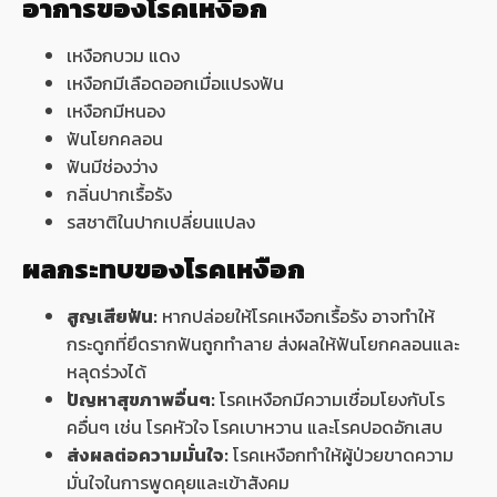
อาการของโรคเหงือก
เหงือกบวม แดง
เหงือกมีเลือดออกเมื่อแปรงฟัน
เหงือกมีหนอง
ฟันโยกคลอน
ฟันมีช่องว่าง
กลิ่นปากเรื้อรัง
รสชาติในปากเปลี่ยนแปลง
ผลกระทบของโรคเหงือก
สูญเสียฟัน:
หากปล่อยให้โรคเหงือกเรื้อรัง อาจทำให้
กระดูกที่ยึดรากฟันถูกทำลาย ส่งผลให้ฟันโยกคลอนและ
หลุดร่วงได้
ปัญหาสุขภาพอื่นๆ:
โรคเหงือกมีความเชื่อมโยงกับโร
คอื่นๆ เช่น โรคหัวใจ โรคเบาหวาน และโรคปอดอักเสบ
ส่งผลต่อความมั่นใจ:
โรคเหงือกทำให้ผู้ป่วยขาดความ
มั่นใจในการพูดคุยและเข้าสังคม