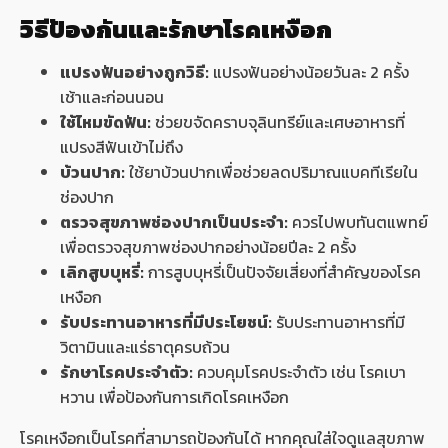
วิธีป้องกันและรักษาโรคเหงือก
แปรงฟันอย่างถูกวิธี:
แปรงฟันอย่างน้อยวันละ 2 ครั้ง
เช้าและก่อนนอน
ใช้ไหมขัดฟัน:
ช่วยขจัดคราบจุลินทรีย์และเศษอาหารที่
แปรงสีฟันเข้าไม่ถึง
บ้วนปาก:
ใช้ยาบ้วนปากเพื่อช่วยลดปริมาณแบคทีเรียใน
ช่องปาก
ตรวจสุขภาพช่องปากเป็นประจำ:
ควรไปพบทันตแพทย์
เพื่อตรวจสุขภาพช่องปากอย่างน้อยปีละ 2 ครั้ง
เลิกสูบบุหรี่:
การสูบบุหรี่เป็นปัจจัยเสี่ยงที่สำคัญของโรค
เหงือก
รับประทานอาหารที่มีประโยชน์:
รับประทานอาหารที่มี
วิตามินและแร่ธาตุครบถ้วน
รักษาโรคประจำตัว:
ควบคุมโรคประจำตัว เช่น โรคเบา
หวาน เพื่อป้องกันการเกิดโรคเหงือก
โรคเหงือกเป็นโรคที่สามารถป้องกันได้ หากคุณใส่ใจดูแลสุขภาพ