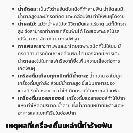
น้ำอัดลม:
เป็นตัวร้ายอันดับหนึ่งที่ทำลายฟัน น้ำอัดลมมี
น้ำตาลสูงและมีกรดที่กัดเซาะเคลือบฟัน ทำให้ฟันผุได้ง่าย
น้ำผลไม้:
แม้ว่าน้ำผลไม้จะมีวิตามินและแร่ธาตุ แต่ก็มีกรด
สูง ซึ่งสามารถทำลายเคลือบฟันได้ โดยเฉพาะผลไม้รส
เปรี้ยว เช่น ส้ม มะนาว เกรปฟรุต
กาแฟและชา:
กาแฟและชาโดยเฉพาะชนิดที่ไม่ใส่นม มี
กรดที่สามารถกัดเซาะเคลือบฟันได้ นอกจากนี้ การเติม
น้ำตาลลงไปในกาแฟหรือชาก็ยิ่งเพิ่มความเสี่ยงต่อการ
เกิดฟันผุ
เครื่องดื่มเกือบทุกชนิดที่มีน้ำตาล:
น้ำหวาน ชาไข่มุก
เครื่องดื่มชูกำลัง ล้วนมีน้ำตาลสูง ซึ่งเป็นอาหารของ
แบคทีเรียในช่องปาก ทำให้เกิดกรดที่กัดเซาะเคลือบฟัน
เครื่องดื่มแอลกอฮอล์:
เครื่องดื่มแอลกอฮอล์ทำให้ปาก
แห้ง ทำให้ลดปริมาณน้ำลาย ซึ่งน้ำลายมีหน้าที่ชะล้างเศษ
อาหารและแบคทีเรียในช่องปาก
เหตุผลที่เครื่องดื่มเหล่านี้ทำร้ายฟัน