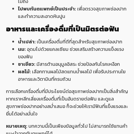
ไม่ถึง
ไปพบทันตแพทย์เป็นประจำ:
เพื่อตรวจสุขภาพช่องปาก
และทำความสะอาดหินปูน
อาหารและเครื่องดื่มที่เป็นมิตรต่อฟัน
น้ำเปล่า:
เป็นเครื่องดื่มที่ดีที่สุดสำหรับสุขภาพช่องปาก
นม:
อุดมไปด้วยแคลเซียม ช่วยเสริมสร้างความแข็งแรง
ของฟัน
ชาเขียว:
มีสารต้านอนุมูลอิสระ ช่วยป้องกันโรคเหงือก
ผลไม้:
เลือกทานผลไม้สดแทนน้ำผลไม้ เพื่อรับประทานใย
อาหารและวิตามินที่ครบถ้วน
การเลือกเครื่องดื่มที่มีประโยชน์ต่อสุขภาพช่องปากเป็นสิ่งสำคัญ
หากเราหลีกเลี่ยงเครื่องดื่มที่เป็นอันตรายต่อฟัน และดูแล
สุขภาพช่องปากอย่างสม่ำเสมอ ก็จะช่วยให้เรามีฟันที่แข็งแรงและ
ยิ้มได้อย่างมั่นใจ
หมายเหตุ:
บทความนี้เป็นเพียงข้อมูลทั่วไป ไม่สามารถใช้แทนคำ
แนะนำจากทันตแพทย์ได้