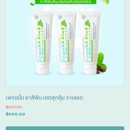
เฟรชมิ้น ยาสีฟัน เซตสุดคุ้ม 3 หลอด
฿
867.00
Original
Current
฿
500.00
price
price
was:
is: