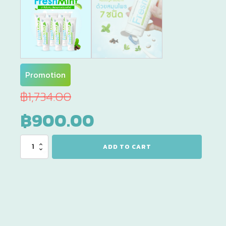
Promotion
฿
1,734.00
Original
Current
฿
900.00
price
price
ยาสีฟัน
ADD TO CART
Freshmint
เฟรช
was:
is:
มิ้น
เซต
สุด
฿1,734.00.
฿900.00.
คุ้ม
4
หลอด