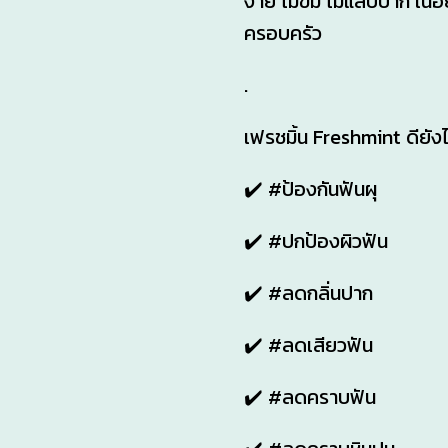
ง่าย ไม่ขม ไม่แสบปาก เนื้อ
ครอบครัว
.
เฟรชมิ้น Freshmint ดียัง
✔️ #ป้องกันฟันผุ
✔️ #ปกป้องผิวฟัน
✔️ #ลดกลิ่นปาก
✔️ #ลดเสียวฟัน
✔️ #ลดคราบฟัน