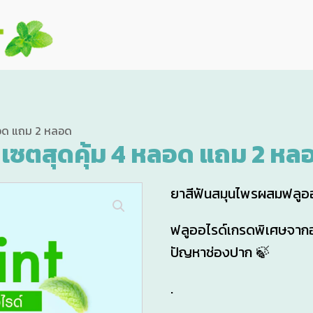
หลอด แถม 2 หลอด
 เซตสุดคุ้ม 4 หลอด แถม 2 หล
ยาสีฟันสมุนไพรผสมฟลูออ
ฟลูออไรด์เกรดพิเศษจากอเ
ปัญหาช่องปาก 🍃
.