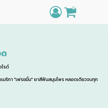
0
อด
ไรด์
มริกา "เฟรชมิ้น" ยาสีฟันสมุนไพร หลอดเดียวจบทุก