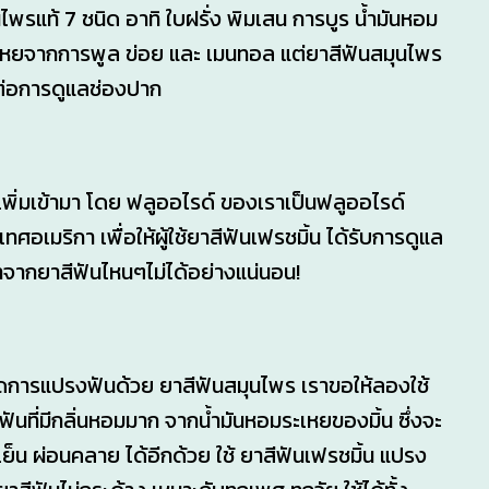
ไพรแท้ 7 ชนิด อาทิ ใบฝรั่ง พิมเสน การบูร น้ำมันหอม
ะเหยจากการพูล ข่อย และ เมนทอล แต่ยาสีฟันสมุนไพร
อต่อการดูแลช่องปาก
 เพิ่มเข้ามา โดย ฟลูออไรด์ ของเราเป็นฟลูออไรด์
ศอเมริกา เพื่อให้ผู้ใช้ยาสีฟันเฟรชมิ้น ได้รับการดูแล
่หาจากยาสีฟันไหนๆไม่ได้อย่างแน่นอน!
ียดการแปรงฟันด้วย ยาสีฟันสมุนไพร เราขอให้ลองใช้
ฟันที่มีกลิ่นหอมมาก จากน้ำมันหอมระเหยของมิ้น ซึ่งจะ
 เย็น ผ่อนคลาย ได้อีกด้วย ใช้ ยาสีฟันเฟรชมิ้น แปรง