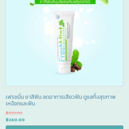
เฟรชมิ้น ยาสีฟัน ลดอาการเสียวฟัน ดูแลทั้งสุขภาพ
เหงือกและฟัน
฿
350.00
Original
Current
฿
260.00
price
price