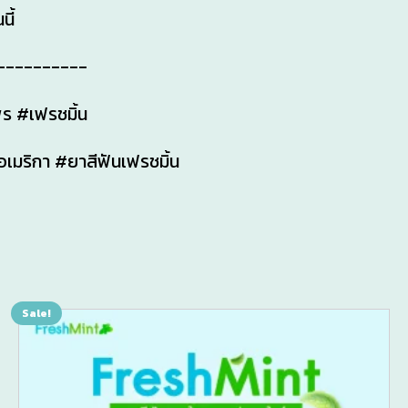
นี้
----------
ร #เฟรชมิ้น
เมริกา #ยาสีฟันเฟรชมิ้น
Sale!