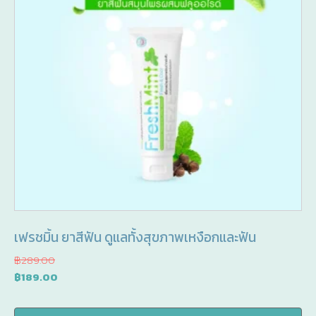
เฟรชมิ้น ยาสีฟัน ดูแลทั้งสุขภาพเหงือกและฟัน
฿
289.00
Original
Current
฿
189.00
price
price
was:
is: