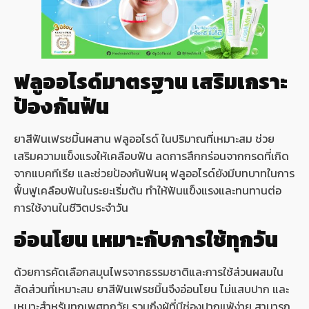
ฟลูออไรด์มาตรฐาน เสริมเกราะ
ป้องกันฟัน
ยาสีฟันเฟรชมิ้นผสาน ฟลูออไรด์ ในปริมาณที่เหมาะสม ช่วย
เสริมความแข็งแรงให้เคลือบฟัน ลดการสึกกร่อนจากกรดที่เกิด
จากแบคทีเรีย และช่วยป้องกันฟันผุ ฟลูออไรด์ยังมีบทบาทในการ
ฟื้นฟูเคลือบฟันในระยะเริ่มต้น ทำให้ฟันแข็งแรงและทนทานต่อ
การใช้งานในชีวิตประจำวัน
อ่อนโยน เหมาะกับการใช้ทุกวัน
ด้วยการคัดเลือกสมุนไพรจากธรรมชาติและการใช้ส่วนผสมใน
สัดส่วนที่เหมาะสม ยาสีฟันเฟรชมิ้นจึงอ่อนโยน ไม่แสบปาก และ
เหมาะสำหรับทุกเพศทุกวัย รวมถึงผู้ที่มีช่องปากแพ้ง่าย สามารถ