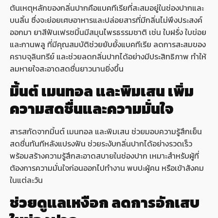
ต้นเหตุหลักของกลิ่นปากคือแบคทีเรียที่สะสมอยู่ในช่องปากและ
บนลิ้น ซึ่งจะย่อยเศษอาหารและปล่อยสารที่มีกลิ่นไม่พึงประสงค์
ออกมา ยาสีฟันเฟรชมิ้นมีสมุนไพรธรรมชาติ เช่น ใบฝรั่ง ใบข่อย
และกานพลู ที่มีคุณสมบัติช่วยยับยั้งแบคทีเรีย ลดการสะสมของ
คราบจุลินทรีย์ และช่วยลดกลิ่นปากได้อย่างมีประสิทธิภาพ ทำให้
ลมหายใจสะอาดสดชื่นยาวนานยิ่งขึ้น
มิ้นต์ เมนทอล และพิมเสน เพิ่ม
ความสดชื่นและความมั่นใจ
สารสกัดจากมิ้นต์ เมนทอล และพิมเสน ช่วยมอบความรู้สึกเย็น
สดชื่นทันทีหลังแปรงฟัน ช่วยระงับกลิ่นปากได้อย่างรวดเร็ว
พร้อมสร้างความรู้สึกสะอาดสบายในช่องปาก เหมาะสำหรับผู้ที่
ต้องการความมั่นใจก่อนออกไปทำงาน พบปะผู้คน หรือเข้าสังคม
ในแต่ละวัน
ช่วยดูแลเหงือก ลดการอักเสบ