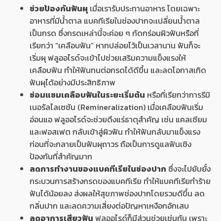
ช่วยป้องกันฟันผุ
เมื่อเรารับประทานอาหาร โดยเฉพาะ
อาหารที่มีน้ำตาล แบคทีเรียในช่องปากจะเปลี่ยนน้ำตาล
เป็นกรด ซึ่งกรดเหล่านี้จะค่อย ๆ กัดกร่อนผิวฟันหรือที่
เรียกว่า “เคลือบฟัน” หากปล่อยไว้เป็นเวลานาน ฟันก็จะ
เริ่มผุ ฟลูออไรด์จะเข้าไปช่วยเสริมความแข็งแรงให้
เคลือบฟัน ทำให้ฟันทนต่อกรดได้ดีขึ้น และลดโอกาสเกิด
ฟันผุได้อย่างมีประสิทธิภาพ
ซ่อมแซมเคลือบฟันในระยะเริ่มต้น
หรือที่เรียกว่าการรีมิ
เนอรัลไลเซชัน (Remineralization) เมื่อเคลือบฟันเริ่ม
อ่อนแอ ฟลูออไรด์จะช่วยดึงแร่ธาตุสำคัญ เช่น แคลเซียม
และฟอสเฟต กลับเข้าสู่ผิวฟัน ทำให้ฟันกลับมาแข็งแรง
ก่อนที่จะกลายเป็นฟันผุถาวร ถือเป็นการดูแลฟันเชิง
ป้องกันที่สำคัญมาก
ลดการทำงานของแบคทีเรียในช่องปาก
ซึ่งจะไปยับยั้ง
กระบวนการสร้างกรดของแบคทีเรีย ทำให้แบคทีเรียทำร้าย
ฟันได้น้อยลง ส่งผลให้สุขภาพช่องปากโดยรวมดีขึ้น ลด
กลิ่นปาก และลดความเสี่ยงต่อปัญหาเหงือกอักเสบ
ลดอาการเสียวฟัน
ฟลูออไรด์ก็มีส่วนช่วยเช่นกัน เพราะ