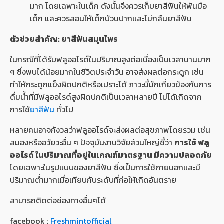
มาก โดยเฉพาะในเด็ก ดังนั้นจึงควรเก็บยาสีฟันให้พ้นมือ
เด็ก และควรสอนให้เด็กบ้วนปากและไม่กลืนยาสีฟัน
ตัวช่วยสำคัญ: ยาสีฟันสมุนไพร
ในกรณีที่ได้รับฟลูออไรด์ในปริมาณสูงต่อเนื่องเป็นเวลานานมาก
ๆ ซึ่งพบได้น้อยมากในชีวิตประจำวัน อาจส่งผลต่อกระดูก เช่น
ทำให้กระดูกแข็งผิดปกติหรือเปราะได้ ภาวะนี้มักเกี่ยวข้องกับการ
ดื่มน้ำที่มีฟลูออไรด์สูงผิดปกติเป็นเวลาหลายปี ไม่ได้เกิดจาก
การใช้
ยาสีฟัน
ทั่วไป
หลายคนอาจกังวลว่าฟลูออไรด์จะส่งผลต่อสุขภาพโดยรวม เช่น
สมองหรืออวัยวะอื่น ๆ ปัจจุบันงานวิจัยส่วนใหญ่ชี้ว่า
การใช้ ฟลู
ออไรด์ ในปริมาณที่อยู่ในเกณฑ์มาตรฐาน มีความปลอดภัย
โดยเฉพาะในรูปแบบของยาสีฟัน ซึ่งเป็นการใช้ภายนอกและมี
ปริมาณต่ำมากเมื่อเทียบกับระดับที่ก่อให้เกิดอันตราย
สามารถติดต่อช่องทางอื่นๆได้
facebook :
Freshmintofficial