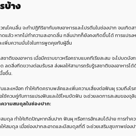
รบ้าง
ิเวณโคนลิ้น จะทำปฏิกิริยากับเศษอาหารและโปรตีนในช่องปาก จนเกิดสารปร
แล้ว หากไม่ทำความสะอาดลิ้น กลิ่นปากก็ยังคงเกิดขึ้นได้ การแปรงหรื
พิ่มความมั่นใจในการพูดคุยกับผู้อื่น
รู้รสชาติของอาหาร เมื่อมีคราบขาวหรือคราบแบคทีเรียสะสม จะไปบดบัง
ด ลดสิ่งกีดขวางต่อมรับรส ส่งผลให้สามารถรับรู้รสชาติของอาหารได้ดีข
อขึ้น.
นและเหงือก ทำให้เกิดคราบพลัคและเพิ่มความเสี่ยงต่อฟันผุ รวมถึงโรค
อใช้ควบคู่กับการแปรงฟันและใช้ไหมขัดฟัน จะช่วยลดการสะสมของจุลิน
าความสมดุลในช่องปาก:
ียสมดุล ทำให้เกิดปัญหากลิ่นปาก ฟันผุ หรือการอักเสบได้ง่าย การทำ
้สมดุล เมื่อช่องปากสะอาดและมีสมดุลที่ดี จะช่วยเสริมสุขภาพช่องป