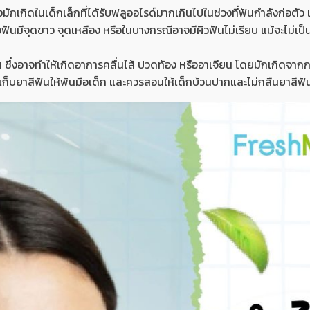
่งมักเกิดในเด็กเล็กที่ได้รับฟลูออไรด์มากเกินไปในช่วงที่ฟันกำลังก่อตั
วฟันมีจุดขาว จุดเหลือง หรือในบางกรณีอาจมีผิวฟันไม่เรียบ แม้จะไม่
น
ซึ่งอาจทำให้เกิดอาการคลื่นไส้ ปวดท้อง หรืออาเจียน โดยมักเกิดจากก
ก็บยาสีฟันให้พ้นมือเด็ก และควรสอนให้เด็กบ้วนปากและไม่กลืนยาสีฟั