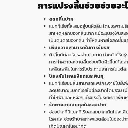
การแปรงลิ้นช่วยช่วยอะไ
ลดกลิ่นปาก:
แบคทีเรียที่สะสมอยู่บนผิวลิ้น โดยเฉพาะบร
สาเหตุหลักของกลิ่นปาก แม้จะแปรงฟันสะอาด
เป็นต้นตอของกลิ่น ทำให้ลมหายใจสดชื่นและเ
เพิ่มความสามารถในการรับรส
ผิวลิ้นมีต่อมรับรสจำนวนมาก ทำหน้าที่รับ
การทำความสะอาดลิ้นช่วยเปิดผิวลิ้นให้สะอา
เพลิดเพลินในการรับประทานอาหารในแต่ละมื้
ป้องกันโรคเหงือกและฟันผุ:
แบคทีเรียบนลิ้นสามารถแพร่กระจายไปยังฟั
ลดปริมาณแบคทีเรียในช่องปากโดยรวม เมื่
ทำให้ฟันและเหงือกแข็งแรงในระยะยาว
รักษ
รักษาความสมดุลในช่องปาก
ช่องปากที่มีแบคทีเรียสะสมมากเกินไปจะเส
โรค และช่วยรักษาสภาพแวดล้อมในช่องปากให
เกิดปัญหาในอนาคต